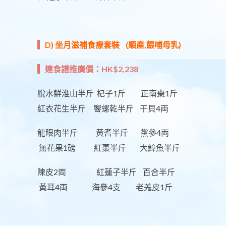
D) 坐月滋補食療套裝 (順產,餵哺母乳)
連食譜推廣價：HK$2,238
脫水鮮淮山半斤 杞子1斤 正南棗1斤
紅衣花生半斤 響螺乾半斤 干貝4両
龍眼肉半斤 黃耆半斤 黨參4両
無花果1磅 紅棗半斤 大鱆魚半斤
陳皮2両 紅蓮子半斤 百合半斤
黃耳4両 海參4支 老羗皮1斤