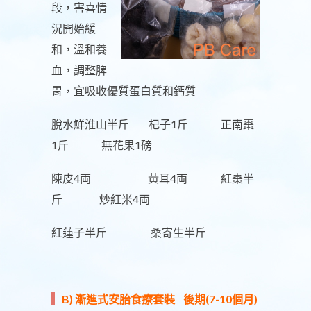
段，害喜情
況開始緩
和，溫和養
血，調整脾
胃，宜吸收優質蛋白質和鈣質
脫水鮮淮山半斤 杞子1斤 正南棗
1斤 無花果1磅
陳皮4両 黃耳4両 紅棗半
斤 炒紅米4両
紅蓮子半斤 桑寄生半斤
B) 漸進式安胎食療套裝 後期(7-10個月)