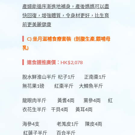
產婦能循序漸進地補身，產後媽媽可以盡
快回復，增強體質，令身材更好，比生育
前更美麗健康
C) 坐月滋補食療套裝 (剖腹生產,餵哺母
乳)
連食譜推廣價：HK$2,078
脫水鮮淮山半斤 杞子1斤 正南棗1斤
無花果1磅 紅棗半斤 大鱆魚半斤
龍眼肉半斤 黃耆4両 黨參4両 紅
衣花生半斤 干貝4両 黃耳4両
海參4支 老羗皮1斤 陳皮4両
紅蓮子半斤 百合半斤