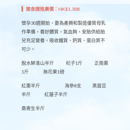
連食譜推廣價：HK$1,308
懷孕30週開始，要為產褥和製造優質母乳
作準備，養好體質，氣血夠，安胎供給胎
兒充足營養，吸收鐵質、鈣質、蛋白質不
可少。
脫水鮮淮山半斤 杞子1斤 正南棗
1斤 無花果1磅
紅棗半斤 海參8支 黑眉豆
半斤 紅蓮子半斤
桑寄生半斤