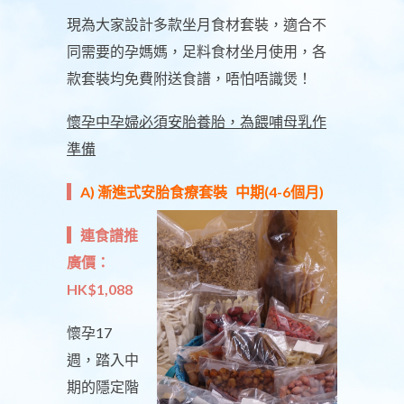
現為大家設計多款坐月食材套裝，適合不
同需要的孕媽媽，足料食材坐月使用，各
款套裝均免費附送食譜，唔怕唔識煲！
懷孕中孕婦必須安胎養胎，為餵哺母乳作
準備
A) 漸進式安胎食療套裝 中期(4-6個月)
連食譜推
廣價：
HK$1,088
懷孕17
週，踏入中
期的隱定階