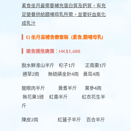
素食坐月最需要補充蛋白質及鈣質，有充
足營養供給餵哺母乳所需，並要好血氣化
成乳汁
E) 坐月滋補食療套裝 (素食,餵哺母乳)
連食譜推廣價：HK$1,688
脫水鮮淮山半斤 杞子1斤 正南棗1斤
通草2両 無硫磺金針4両 黃耳4両
龍眼肉半斤 黃耆半斤 黨參4両
無花果1磅 紅棗半斤 紅衣花生半
斤
陳皮2両 紅蓮子半斤 百合半斤