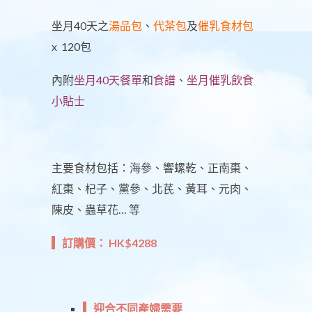
坐月40天之
湯品包
、
代茶包
及
催乳食材包
x 120包
內附
坐月40天餐單
和
食譜
、
坐月催乳飲食
小貼士
主要食材包括：海參、響螺乾、正南棗、
紅棗、杞子、黨參、北芪、黃耳、元肉、
陳皮、蟲草花… 等
訂購價： HK$4288
迎合不同產婦需要