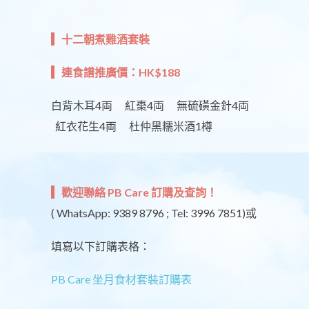
十二朝煮雞酒套裝
連食譜推廣價：HK$188
白背木耳4両 紅棗4両 無硫磺金針4両
紅衣花生4両 杜仲黑糯米酒1樽
歡迎聯絡 PB Care 訂購及查詢！
( WhatsApp: 9389 8796 ; Tel: 3996 7851)或
填寫以下訂購表格：
PB Care 坐月食材套裝訂購表