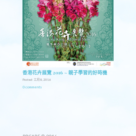
香港花卉展覽 2016 ~ 親子學習的好時機
Posted: 三月 8, 2016
0 comments