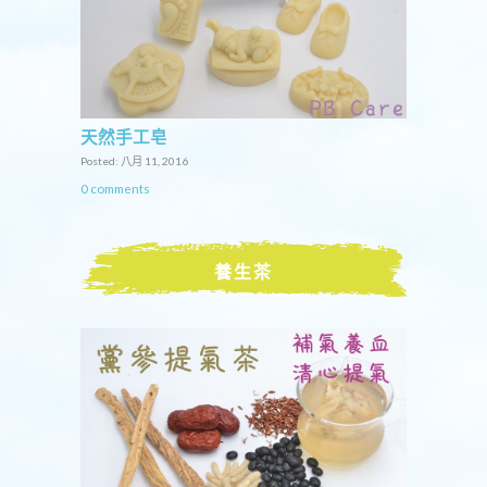
天然手工皂
Posted: 八月 11, 2016
0 comments
養生茶