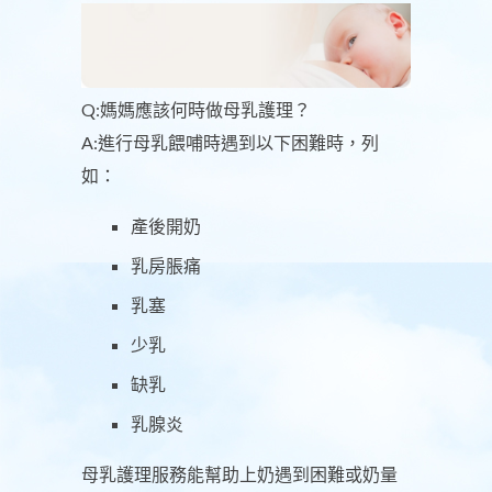
Q:媽媽應該何時做母乳護理？
A:進行母乳餵哺時遇到以下困難時，列
如：
產後開奶
乳房脹痛
乳塞
少乳
缺乳
乳腺炎
母乳護理服務能幫助上奶遇到困難或奶量