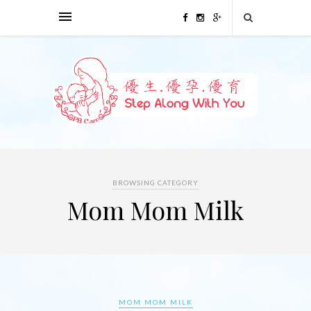
BROWSING CATEGORY
Mom Mom Milk
MOM MOM MILK