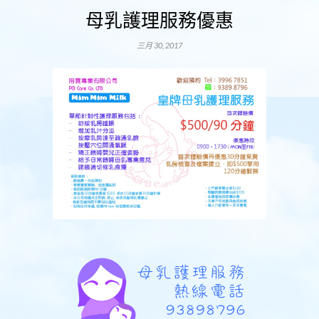
母乳護理服務優惠
三月 30, 2017