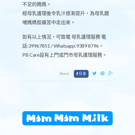
不足的媽媽。
經母乳護理後令乳汁逐漸提升，為母乳餵
哺媽媽傱痛苦中走出來。
如有以上情況，可致電 母乳護理服務 電
話:39967851 / Whatsapp:9389 8796。
PB Care設有上門或門市母乳護理服務。
Share: