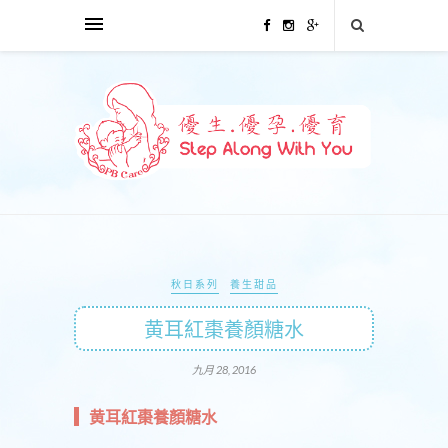
秋日系列
養生甜品
黄耳紅棗養顏糖水
九月 28, 2016
黄耳紅棗養顏糖水