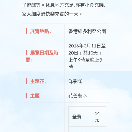
子遊戲等。休息地方充足, 亦有小食充饑, 一
家大細度過快樂充實的一天。
展覽地點 :
香港維多利亞公園
2016年3月11日至
展覽日期及時
20日﹝共10天﹞
間 :
上午9時至晚上9
時
主題花 :
洋彩雀
主題 :
花薈藝萃
14
全費
元