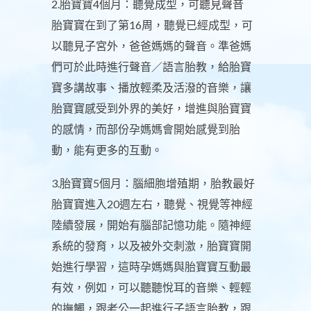
2.胎寶寶4個月：聽覺成型，可聽見聲音
胎寶寶在到了第16周，聽覺已經成型，可
以聽見子宮外，爸爸媽媽的聲音。準爸媽
們可於此時進行聲音／語言胎教，給胎寶
寶多講故事、播放輕柔及活潑的音樂，讓
胎寶寶感受到外界的美好，增進與胎寶寶
的感情，而部份孕媽媽會開始感覺到胎
動，能有更多的互動。
3.胎寶寶5個月：腦細胞增殖期，胎教最好
胎寶寶進入20週左右，聽覺、視覺等神經
陸續發展，開始有腦部記憶功能。隨神經
系統的發育，以及被外交刺激，胎寶寶開
始進行學習，這時孕媽媽與胎寶寶互動最
有效，例如，可以聽聽悅耳的音樂、輕輕
的撫觸，跟老公一起進行子語言胎教，跟