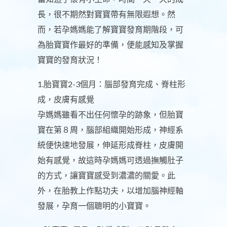
長，很不期然對寶寶帶有無限遐想。然
而，若孕媽媽能了解寶寶發育期階段，可
為胎寶寶作最好的準備，便能感知及掌握
寶寶的發育狀況！
1.胎寶寶2-3個月：腦部發育完成、脊柱形
成，皮膚有感覺
孕媽媽雖看不出任何懷孕的跡象，但胎寶
寶在第８周，腦部組織開始形成，神經系
統便快速地發展，伸延形成脊柱，皮膚開
始有感覺，故這時孕媽媽可透過撫觸肚子
的方式，讓寶寶感受到濃濃的關愛。此
外，在胎教上作點功夫，以增加腦神經軸
發展，孕育一個聰明的小寶寶。