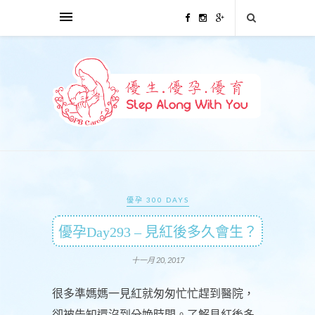
優孕 300 DAYS
優孕Day293 – 見紅後多久會生？
十一月 20, 2017
很多準媽媽一見紅就匆匆忙忙趕到醫院，
卻被告知還沒到分娩時間。了解見紅後多